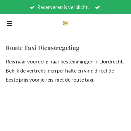
Reserveren is verplicht.
Ga
direct
naar
de
hoofdinhoud
Route Taxi Dienstregeling
Reis naar voordelig naar bestemmingen in Dordrecht.
Bekijk de vertrektijden per halte en vind direct de
beste prijs voor je reis met de route taxi.