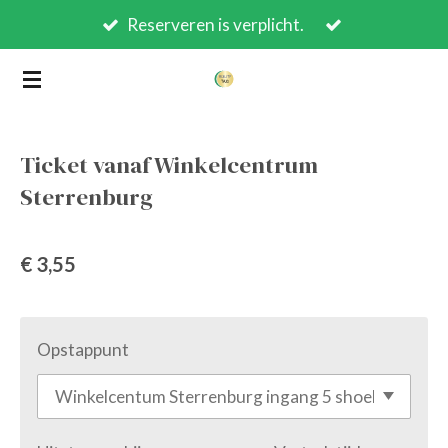
Reserveren is verplicht.
Ga
direct
naar
de
hoofdinhoud
Ticket vanaf Winkelcentrum
Sterrenburg
€ 3,55
Opstappunt