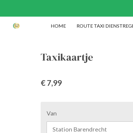
Ga
direct
HOME
ROUTE TAXI DIENSTREG
naar
de
hoofdinhoud
Taxikaartje
€ 7,99
Van